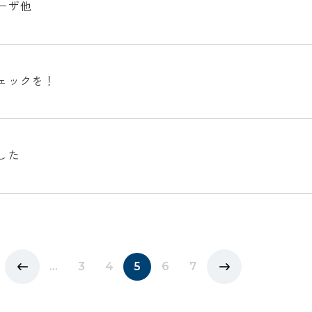
ーザ他
ェックを！
した
...
3
4
5
6
7