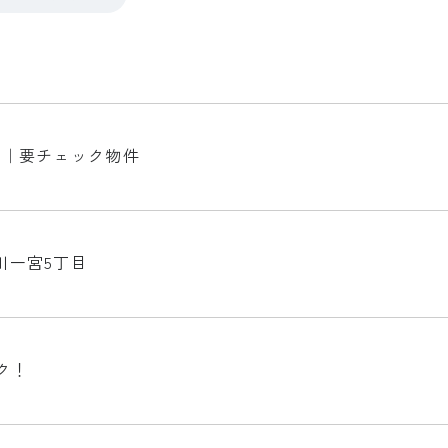
た｜要チェック物件
川一宮5丁目
ク！