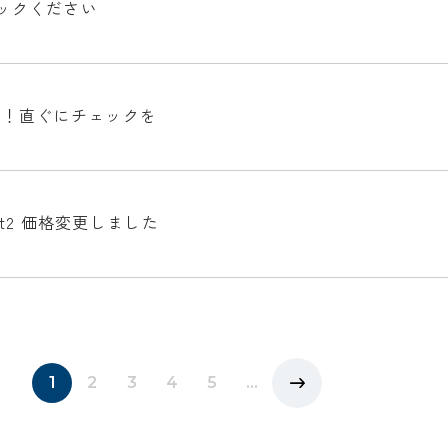
ックください
た！直ぐにチェックを
art2 価格変更しました
1
2
3
4
5
...