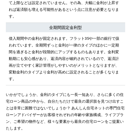
て上限などは設定されていません。その為、大幅に金利が上昇す
れば返済額も増える可能性があるという点に注意が必要となりま
す。
全期間固定金利型
借入期間中の金利が固定されます。フラット35や一部の銀行で扱
われています。全期間ずっと金利が一律のタイプのほかに一定期
間を過ぎると金利が段階的にアップするものもあります。金利変
動期にも安心感があり、返済内容が確約されているので、返済計
画が立てやすく家計管理がしやすいのがメリットとなりますが、
変動金利のタイプより金利が高めに設定されることが多くなりま
す。
いかがでしょうか、金利のタイプにも一長一短あり、さらに多くの住
宅ローン商品の中から、自分たちだけで最良の選択肢を見つけ出すこ
とは非常に困難ではないでしょうか？ あんしん住宅ネットの専門住宅
ローンアドバイザーがお客様それぞれの年齢や家族構成、ライフプラ
ン、ご希望の物件など、様々な要素から最良の住宅ローンをご提案い
たします。